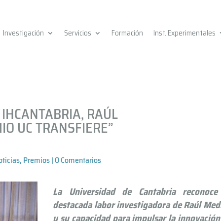
Investigación
Servicios
Formación
Inst. Experimentales
 IHCANTABRIA, RAÚL
MIO UC TRANSFIERE”
oticias
,
Premios
|
0 Comentarios
La Universidad de Cantabria reconoce
destacada labor investigadora de Raúl Med
y su capacidad para impulsar la innovación