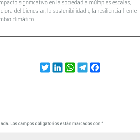
mpacto significativo en la sociedad a múltiples escalas,
ra del bienestar, la sostenibilidad y la resiliencia frente
mbio climático.
T
Li
W
Te
Fa
wi
nk
h
le
ce
tt
e
at
gr
b
er
dI
s
a
oo
n
A
m
k
p
cada.
Los campos obligatorios están marcados con
*
p