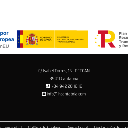
C/ Isabel Torres, 15 - PCTCAN
39011 Cantabria
+34 942 20 16 16
info@ihcantabria.com
de privacidad
Política de Cookies
Aviso Legal
Declaración de acce