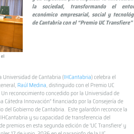
la sociedad, transformando el ento
económico empresarial, social y tecnológ
de Cantabria con el “Premio UC Transfiere”
 el
la Universidad de Cantabria (
IHCantabria
) celebra el
general,
Raúl Medina
, distinguido con el Premio UC
¨. Un reconocimiento concedido por la Universidad de
a Cátedra Innovación” financiado por la Consejería de
io del Gobierno de Cantabria. Este galardón reconoce la
e IHCantabria y su capacidad de transferencia del
de premios en esta segunda edición de ‘UC Transfiere’ y
oles 17 de junio, 2026 en el paraninfo de la UC.